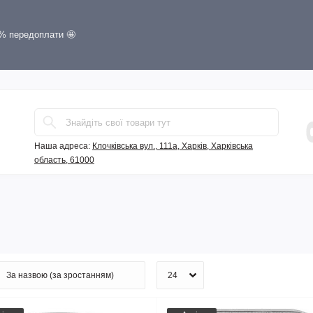
0% передоплати 🤩
Наша адреса:
Клочківська вул., 111а, Харків, Харківська
область, 61000