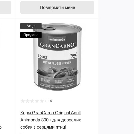
Повідомити мене
Акція
Продано
0
Корм GranCarno Original Adult
Animonda 800 г для дорослих
ю
собак з серцями птиці