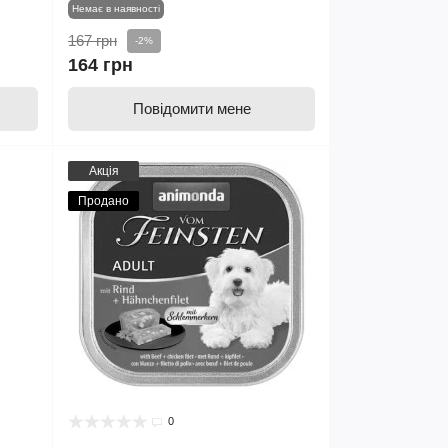
Немає в наявності
167 грн
-2%
164 грн
Повідомити мене
Акція
Продано
0