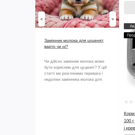
<
>
Ак
Про
Замінник молока для цуценят,
варто чи ні?
Чи дійсно замінник молока може
бути корисним для цуценят? У цій
статті ми розглянемо переваги і
недоліки замінника молока для
цуце..
Корм 
100 г
і кре