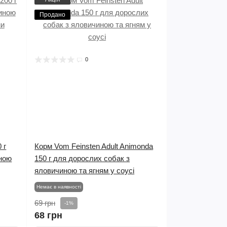
Продано
0
 г
Корм Vom Feinsten Adult Animonda
иною
150 г для дорослих собак з
яловичиною та ягням у соусі
Немає в наявності
69 грн
-1%
68 грн