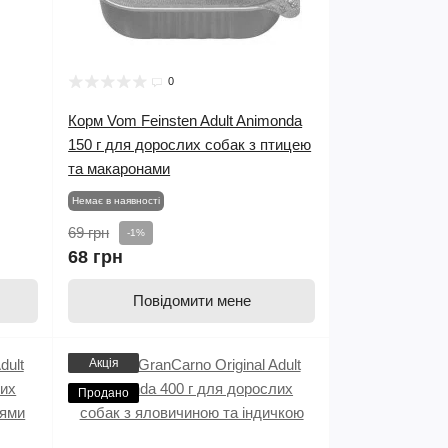
0
Корм Vom Feinsten Adult Animonda
150 г для дорослих собак з птицею
та макаронами
Немає в наявності
69 грн
-1%
68 грн
Повідомити мене
Акція
Продано