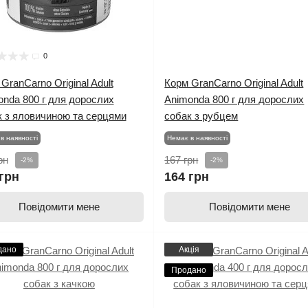
0
GranCarno Original Adult
Корм GranCarno Original Adult
onda 800 г для дорослих
Animonda 800 г для дорослих
к з яловичиною та серцями
собак з рубцем
в наявності
Немає в наявності
рн
167 грн
-2%
-2%
грн
164 грн
Повідомити мене
Повідомити мене
дано
Акція
Продано