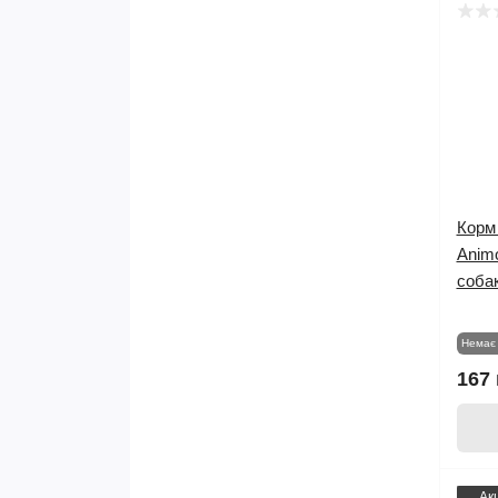
Корм 
Anim
собак
Немає 
167 
Ак