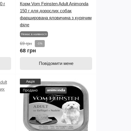
0 г
Корм Vom Feinsten Adult Animonda
150 г для дорослих собак
фарширована яловичина з курячим
філе
Немає в наявності
69 грн
-1%
68 грн
Повідомити мене
Акція
Продано