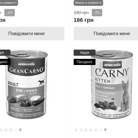
в наявності
Немає в наявності
н
190 грн
-2%
-2%
рн
186 грн
Повідомити мене
Повідомити мене
ція
Акція
дано
Продано
0
0