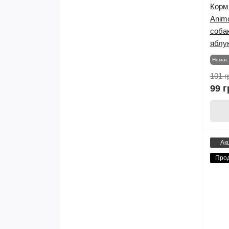
Корм 
Anim
соба
яблу
Немає 
101 г
99 г
Ак
Про