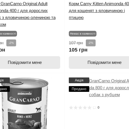
GranCarno Original Adult
Корм Carny Kitten Animonda 40
onda 400 г для дорослих
для кошенят з яловичиною і
к з яловичиною олениною та
птицею
ком
в наявності
Немає в наявності
рн
107 грн
-2%
-2%
рн
105 грн
Повідомити мене
Повідомити мене
ція
Акція
дано
Продано
0