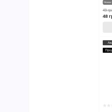
Немає 
49 гр
48 г
Ак
Про