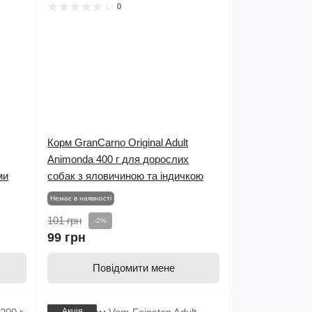
0
Корм GranCarno Original Adult
Animonda 400 г для дорослих
ми
собак з яловичиною та індичкою
Немає в наявності
101 грн
-2%
99 грн
Повідомити мене
Акція