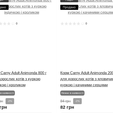
дано
Продано
0
0
Carny Adult Animonda 800 г
Корм Carny Adult Animonda 200
орослих котів з куркою
для дорослих котів з ялович
кою і кроликом
куркою і качиними серцями
в наявності
Немає в наявності
рн
84 грн
-2%
-2%
грн
82 грн