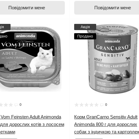
Повідомити мене
Повідомити мене
ція
Акція
дано
Продано
0
0
Vom Feinsten Adult Animonda
Корм GranCarno Sensitiv Adult
 для дорослих котів з лососем
Animonda 800 г для дорослих
ветками
собак з індичкою та картопле