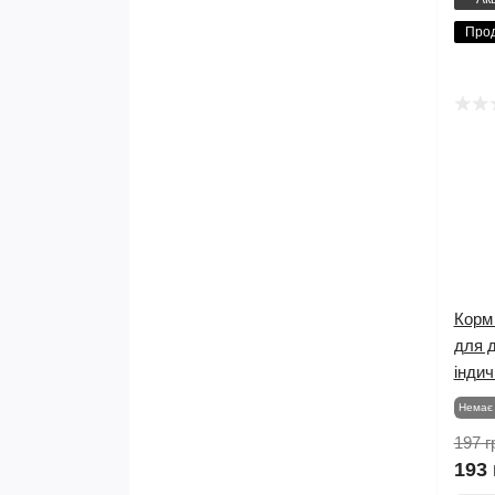
Про
Корм 
для д
індич
Немає 
197 г
193 