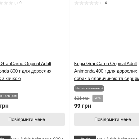
0
0
GranCarno Original Adult
Корм GranCarno Original Adult
onda 800 г для дорослих
Animonda 400 г для дорослих
 з качкою
собак з яловичиною та серця
Немає в наявності
в наявності
101 грн
-2%
грн
99 грн
Повідомити мене
Повідомити мене
ція
Акція