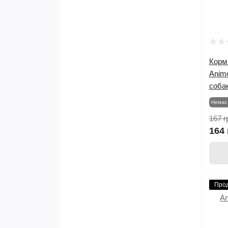
Корм 
Anim
соба
Немає 
167 г
164 
Про