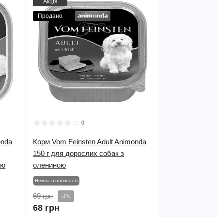
Акція
Продано
0
onda
Корм Vom Feinsten Adult Animonda
150 г для дорослих собак з
ою
олениною
Немає в наявності
69 грн
-1%
68 грн