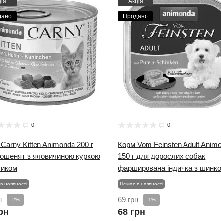
ція
Акція
дано
Продано
0
0
Carny Kitten Animonda 200 г
Корм Vom Feinsten Adult Anim
кошенят з яловичиною куркою
150 г для дорослих собак
ликом
фарширована індичка з шинк
в наявності
Немає в наявності
н
69 грн
-2%
-1%
рн
68 грн