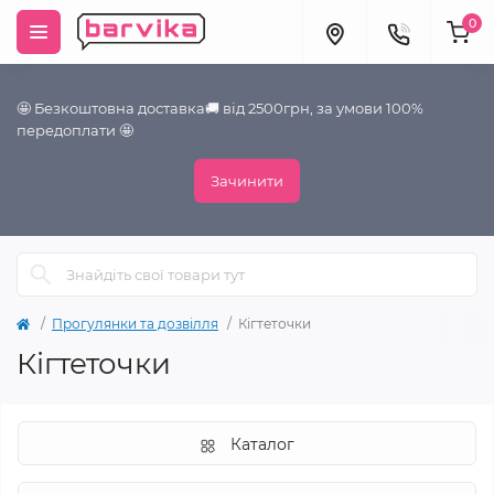
0
🤩 Безкоштовна доставка🚚 від 2500грн, за умови 100%
передоплати 🤩
Зачинити
Прогулянки та дозвілля
Кігтеточки
Кігтеточки
Каталог