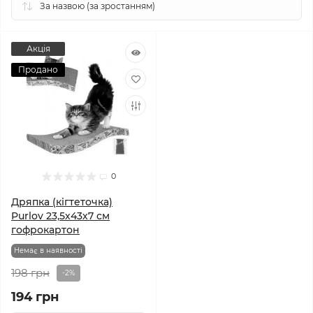
Акція
Продано
0
Дряпка (кігтеточка)
Purlov 23,5х43х7 см
гофрокартон
Немає в наявності
198 грн
-2%
194 грн