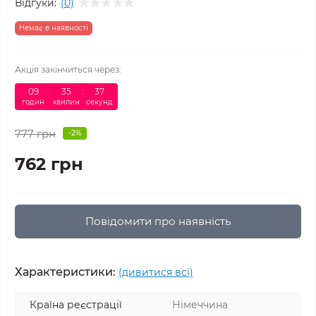
Відгуки:
(0)
Немає в наявності
Акція закінчиться через:
09
:
35
:
37
годин
хвилин
секунд
777 грн
-2%
762 грн
Повідомити про наявність
Характеристики:
(дивитися всі)
Країна реєстрації
Німеччина