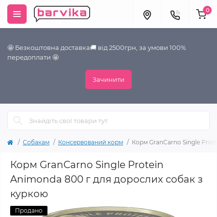
0
🤩 Безкоштовна доставка🚚 від 2500грн, за умови 100%
передоплати 🤩
Зачинити
Собакам
Консервований корм
Корм GranCarno Single Prot
Корм GranCarno Single Protein
Animonda 800 г для дорослих собак з
куркою
Продано